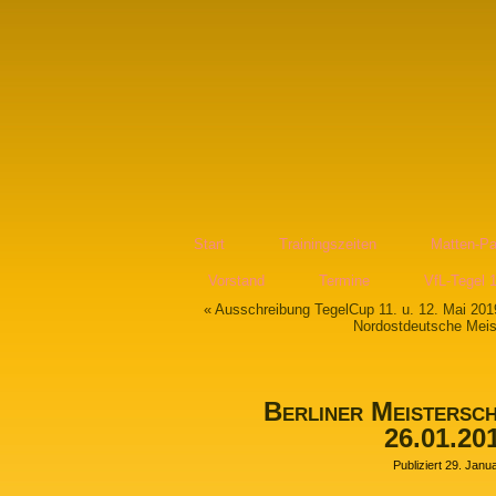
Start
Trainingszeiten
Matten-Pa
Vorstand
Termine
VfL-Tegel 
«
Ausschreibung TegelCup 11. u. 12. Mai 201
Nordostdeutsche Meis
Berliner Meistersc
26.01.20
Publiziert
29. Janu