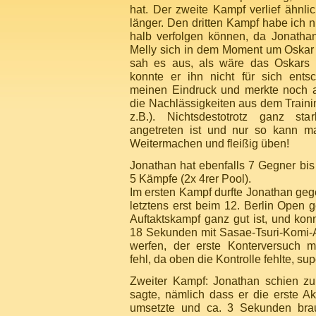
hat. Der zweite Kampf verlief ähnli
länger. Den dritten Kampf habe ich 
halb verfolgen können, da Jonatha
Melly sich in dem Moment um Oskar
sah es aus, als wäre das Oskars b
konnte er ihn nicht für sich entsc
meinen Eindruck und merkte noch a
die Nachlässigkeiten aus dem Trainin
z.B.). Nichtsdestotrotz ganz st
angetreten ist und nur so kann m
Weitermachen und fleißig üben!
Jonathan hat ebenfalls 7 Gegner bis
5 Kämpfe (2x 4rer Pool).
Im ersten Kampf durfte Jonathan geg
letztens erst beim 12. Berlin Open 
Auftaktskampf ganz gut ist, und kon
18 Sekunden mit Sasae-Tsuri-Komi-
werfen, der erste Konterversuch mi
fehl, da oben die Kontrolle fehlte, supe
Zweiter Kampf: Jonathan schien zu
sagte, nämlich dass er die erste Ak
umsetzte und ca. 3 Sekunden brau