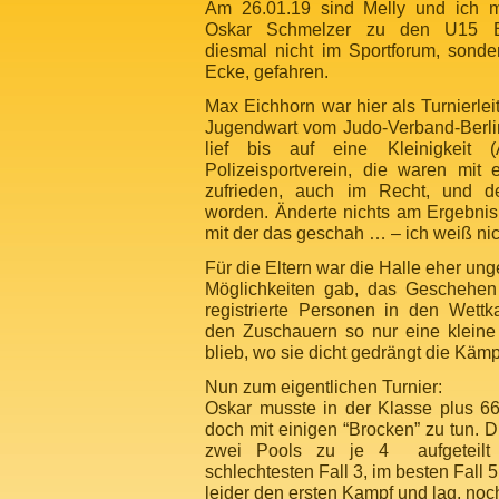
Am 26.01.19 sind Melly und ich m
Oskar Schmelzer zu den U15 Ber
diesmal nicht im Sportforum, sonde
Ecke, gefahren.
Max Eichhorn war hier als Turnierlei
Jugendwart vom Judo-Verband-Berlin
lief bis auf eine Kleinigkeit 
Polizeisportverein, die waren mit 
zufrieden, auch im Recht, und de
worden. Änderte nichts am Ergebnis,
mit der das geschah … – ich weiß nic
Für die Eltern war die Halle eher un
Möglichkeiten gab, das Geschehen 
registrierte Personen in den Wettk
den Zuschauern so nur eine klein
blieb, wo sie dicht gedrängt die Kämp
Nun zum eigentlichen Turnier:
Oskar musste in der Klasse plus 66
doch mit einigen “Brocken” zu tun. D
zwei Pools zu je 4 aufgeteilt
schlechtesten Fall 3, im besten Fall 
leider den ersten Kampf und lag, noch 