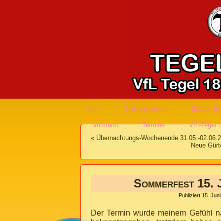
Start
Trainingszeiten
Matten-Pa
Vorstand
Termine
VfL-Tegel 
«
Übernachtungs-Wochenende 31.05.-02.06.
Neue Gürte
Sommerfest 15. 
Publiziert
15. Jun
Der Termin wurde meinem Gefühl nac