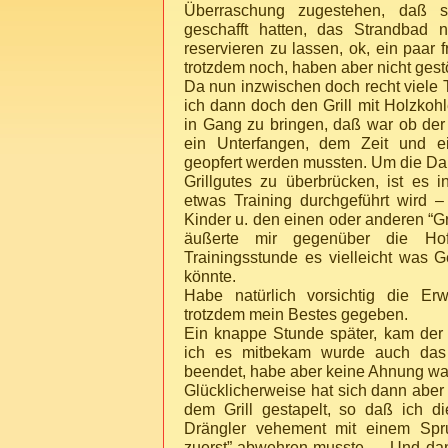
Überraschung zugestehen, daß s
geschafft hatten, das Strandbad 
reservieren zu lassen, ok, ein paar
trotzdem noch, haben aber nicht gestö
Da nun inzwischen doch recht viele 
ich dann doch den Grill mit Holzkohl
in Gang zu bringen, daß war ob der 
ein Unterfangen, dem Zeit und ein
geopfert werden mussten. Um die Dau
Grillgutes zu überbrücken, ist es i
etwas Training durchgeführt wird –
Kinder u. den einen oder anderen “G
äußerte mir gegenüber die Ho
Trainingsstunde es vielleicht was G
könnte.
Habe natürlich vorsichtig die Er
trotzdem mein Bestes gegeben.
Ein knappe Stunde später, kam der
ich es mitbekam wurde auch das T
beendet, habe aber keine Ahnung w
Glücklicherweise hat sich dann aber 
dem Grill gestapelt, so daß ich di
Drängler vehement mit einem Spru
zuerst” abwehren musste … Und dan