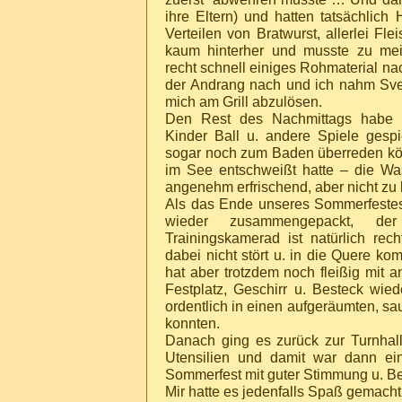
ihre Eltern) und hatten tatsächlich
Verteilen von Bratwurst, allerlei Fl
kaum hinterher und musste zu me
recht schnell einiges Rohmaterial n
der Andrang nach und ich nahm Sv
mich am Grill abzulösen.
Den Rest des Nachmittags habe i
Kinder Ball u. andere Spiele gespi
sogar noch zum Baden überreden kö
im See entschweißt hatte – die Wa
angenehm erfrischend, aber nicht zu 
Als das Ende unseres Sommerfestes
wieder zusammengepackt, de
Trainingskamerad ist natürlich rech
dabei nicht stört u. in die Quere ko
hat aber trotzdem noch fleißig mit 
Festplatz, Geschirr u. Besteck wied
ordentlich in einen aufgeräumten, s
konnten.
Danach ging es zurück zur Turnha
Utensilien und damit war dann ei
Sommerfest mit guter Stimmung u. B
Mir hatte es jedenfalls Spaß gemacht