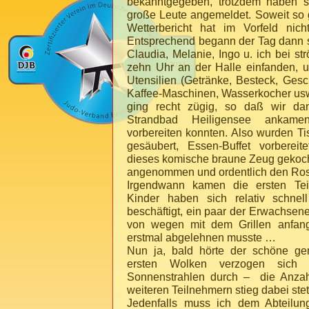
bekanntgegeben, trotzdem haben si
große Leute angemeldet. Soweit so g
Wetterbericht hat im Vorfeld nich
Entsprechend begann der Tag dann so
Claudia, Melanie, Ingo u. ich bei s
zehn Uhr an der Halle einfanden, 
Utensilien (Getränke, Besteck, Gesch
Kaffee-Maschinen, Wasserkocher usw.
ging recht zügig, so daß wir d
Strandbad Heiligensee
ankamen
vorbereiten konnten. Also wurden Ti
gesäubert, Essen-Buffet vorbereite
dieses komische braune Zeug gekocht
angenommen und ordentlich den Rost
Irgendwann kamen die ersten Tei
Kinder haben sich relativ schnell
beschäftigt, ein paar der Erwachsen
von wegen mit dem Grillen anfan
erstmal abgelehnen musste …
Nun ja, bald hörte der schöne ge
ersten Wolken verzogen sich
Sonnenstrahlen durch – die Anzahl
weiteren Teilnehmern stieg dabei stet
Jedenfalls muss ich dem Abteilun