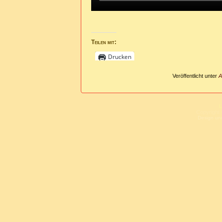
Teilen mit:
Drucken
Veröffentlicht unter
A
L
Copyright 
Design un