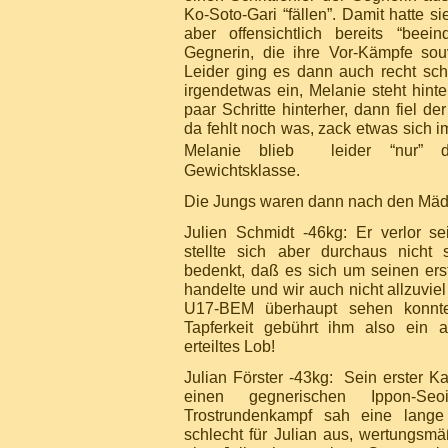
Ko-Soto-Gari “fällen”. Damit hatte si
aber offensichtlich bereits “beein
Gegnerin, die ihre Vor-Kämpfe sou
Leider ging es dann auch recht sch
irgendetwas ein, Melanie steht hinter
paar Schritte hinterher, dann fiel d
da fehlt noch was, zack etwas sich 
Melanie blieb leider “nur”
Gewichtsklasse.
Die Jungs waren dann nach den Mäde
Julien Schmidt -46kg: Er verlor s
stellte sich aber durchaus nicht
bedenkt, daß es sich um seinen er
handelte und wir auch nicht allzuvie
U17-BEM überhaupt sehen konn
Tapferkeit gebührt ihm also ein a
erteiltes Lob!
Julian Förster -43kg: Sein erster Ka
einen gegnerischen Ippon-Se
Trostrundenkampf sah eine lange
schlecht für Julian aus, wertungsmä