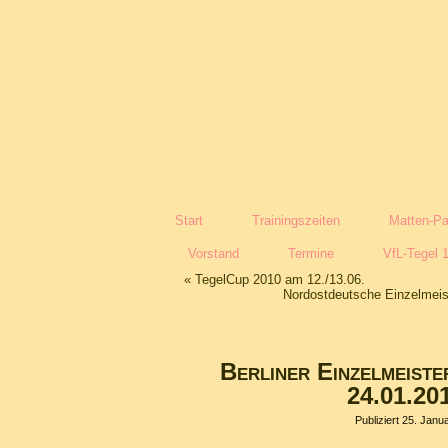
Start
Trainingszeiten
Matten-Pa
Vorstand
Termine
VfL-Tegel 
«
TegelCup 2010 am 12./13.06.
Nordostdeutsche Einzelmeis
Berliner Einzelmeist
24.01.20
Publiziert
25. Janu