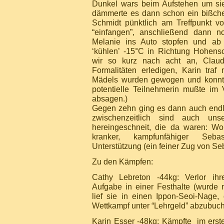
Dunkel wars beim Aufstehen um sie
dämmerte es dann schon ein bißche
Schmidt pünktlich am Treffpunkt vor
“einfangen”, anschließend dann n
Melanie ins Auto stopfen und a
‘kühlen’ -15°C in Richtung Hohen
wir so kurz nach acht an, Clau
Formalitäten erledigen, Karin traf 
Mädels wurden gewogen und konnte
potentielle Teilnehmerin mußte im V
absagen.)
Gegen zehn ging es dann auch endl
zwischenzeitlich sind auch uns
hereingeschneit, die da waren: Wol
kranker, kampfunfähiger Seba
Unterstützung (ein feiner Zug von Seb
Zu den Kämpfen:
Cathy Lebreton -44kg: Verlor ih
Aufgabe in einer Festhalte (wurde m
lief sie in einen Ippon-Seoi-Nage, 
Wettkampf unter “Lehrgeld” abzubu
Karin Esser -48kg: Kämpfte im erste