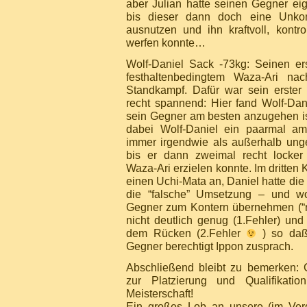
aber Julian hatte seinen Gegner eige
bis dieser dann doch eine Unkonz
ausnutzen und ihn kraftvoll, kontr
werfen konnte…
Wolf-Daniel Sack -73kg: Seinen er
festhaltenbedingtem Waza-Ari n
Standkampf. Dafür war sein erster
recht spannend: Hier fand Wolf-Dani
sein Gegner am besten anzugehen ist
dabei Wolf-Daniel ein paarmal am
immer irgendwie als außerhalb unge
bis er dann zweimal recht locker 
Waza-Ari erzielen konnte. Im dritten
einen Uchi-Mata an, Daniel hatte die r
die “falsche” Umsetzung – und w
Gegner zum Kontern übernehmen (“ric
nicht deutlich genug (1.Fehler) und
dem Rücken (2.Fehler
) so daß
Gegner berechtigt Ippon zusprach.
Abschließend bleibt zu bemerken:
zur Platzierung und Qualifikatio
Meisterschaft!
Ein großes Lob an unsere (im Verg