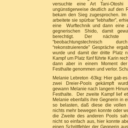
versuchte eine Art Tani-Otoshi 
ungünstigerweise deutlich auf den
bekam den Sieg zugesprochen. Im 
arbeitete sie spürbar “lebhafter”, erhi
eine Wurftechnik und dann eine z
gegnerischen Shido, damit gew
berechtigt. Der nächst
“beobachtungstechnisch d
“rekonstruierende” Gespräche erga
wurde und damit der dritte Platz n
Kampf um Platz fünf führte Karin rec
dann aber in einem Moment der 
Festhalte genommen und verlor. Sch
Melanie Lebreton -63kg: Hier gab es
zwei Dreier-Pools gekämpft wur
gewann Melanie nach langem Hinundh
Festhalte. Der zweite Kampf lief et
Melanie ebenfalls ihre Gegnerin in 
so belasten, daß diese die volle
nichts mehr bewegen konnte oder wol
die Zweite des anderen Pools sah
nicht so einfach aus, hier konnte abe
einen Schrittfehler der Gegnerin au